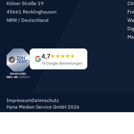
Kölner Straße 19
Cit
45661 Recklinghausen
Fr
NRW / Deutschland
Wa
Di
Ma
Impressum
Datenschutz
Hyna Medien Service GmbH 2026