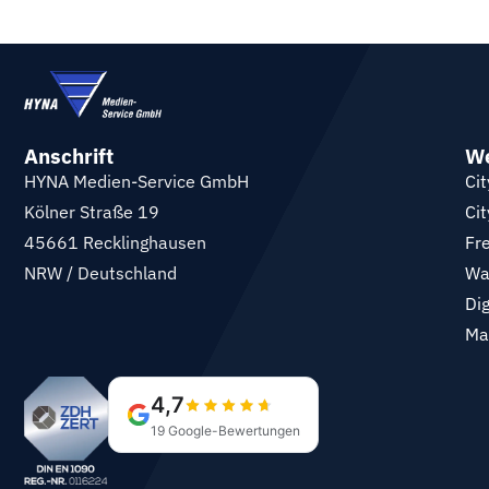
Anschrift
We
HYNA Medien-Service GmbH
Cit
Kölner Straße 19
Cit
45661 Recklinghausen
Fr
NRW / Deutschland
Wa
Di
Ma