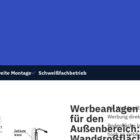
eite Montage
Schweißfachbetrieb
Werbeanlagen
Die Wandgroßfl
für den
Werbung direk
Außenbereich:
Bodenfläche be
hoch an Gebäu
Wandgroßfläc