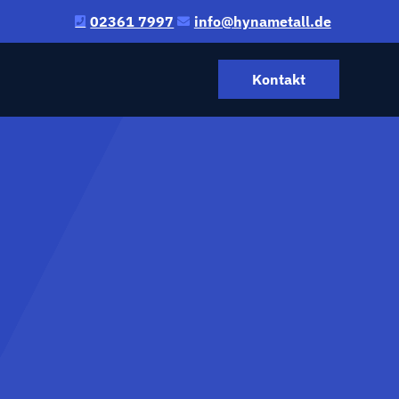
02361 7997
@ofni
ed.llatemanyh
Kontakt